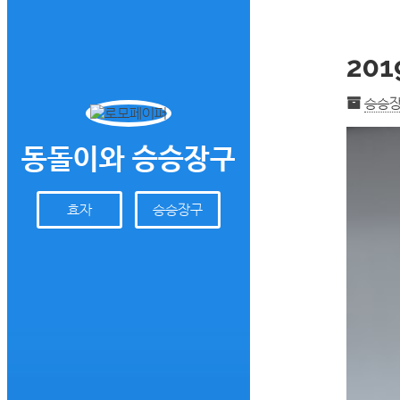
20
승승
동돌이와 승승장구
효자
승승장구