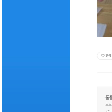
공감
동
로모