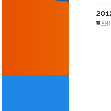
20
효자
|