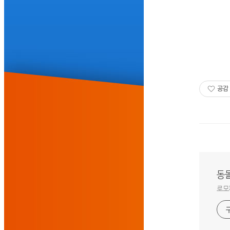
공감
동
로모